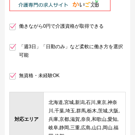
働きながら0円で介護資格が取得できる
「週3日」「日勤のみ」など柔軟に働き方を選択
可能
無資格・未経験OK
北海道,宮城,新潟,石川,東京,神奈
川,千葉,埼玉,群馬,栃木,茨城,大阪,
対応エリア
兵庫,京都,滋賀,奈良,和歌山,愛知,
岐阜,静岡,三重,広島,山口,岡山,福