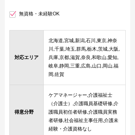
無資格・未経験OK
北海道,宮城,新潟,石川,東京,神奈
川,千葉,埼玉,群馬,栃木,茨城,大阪,
対応エリア
兵庫,京都,滋賀,奈良,和歌山,愛知,
岐阜,静岡,三重,広島,山口,岡山,福
岡,佐賀
ケアマネージャー,介護福祉士
（介護士）,介護職員基礎研修,介
得意分野
護職員初任者研修,介護職員実務
者研修,社会福祉主事任用,介護未
経験・介護資格なし